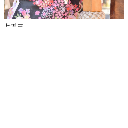
七五三
数え年で男女児三歳を『髪置（かみおき）』、男児五歳を『袴着
（はかまぎ）』、女児七歳を『帯解（おびとき）』と言い、11月
15日に氏神様にお参りをする、子供の人生儀礼の中でもっとも盛
んでよく知られています。 ちなみに北海道は一ヶ月早く、10月15
日を七五三の日としています。
11月