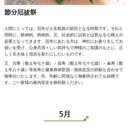
節分厄祓祭
人間にとっては、厄年が人生航路の節目となる時期です。それと
同時に、精神的、肉体的、又、社会的に以前とは異なる心構えが
必要となってきます。厄年にあたる方は、神社にお参りをしてお
祓いを受け、心身共清々しい気持ちで神様のご加護のもとに、正
しく生き抜く信念を新たにしたいものです。
又、古希（数え年七十歳）・喜寿（数え年七十七歳）・傘寿（数
え年八十歳）等長寿と健康身体堅固・無病息災の祈願も合わせて
御奉仕いたします。尚、年齢に関係なく御参拝されても結構で
す。ご一家様の家内安全を御祈願ください。
5月