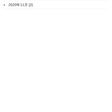
2020年11月 [2]
HOME
豊平神社について
年間行事
ご参拝・御祈願
授与品・御朱印
家庭のまつり
境内案内
関係団体