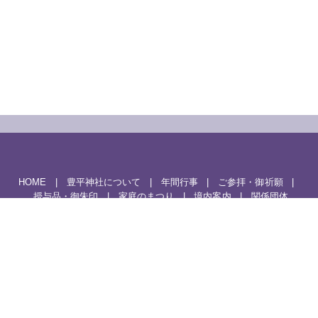
HOME
豊平神社について
年間行事
ご参拝・御祈願
授与品・御朱印
家庭のまつり
境内案内
関係団体
豊平神社・公式インスタグラム