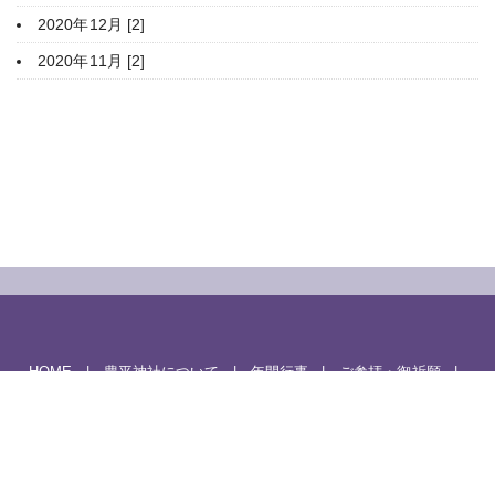
2020年12月 [2]
2020年11月 [2]
HOME
豊平神社について
年間行事
ご参拝・御祈願
授与品・御朱印
家庭のまつり
境内案内
関係団体