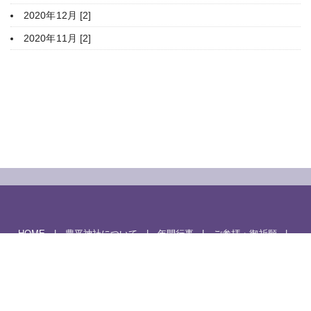
2020年12月 [2]
2020年11月 [2]
HOME
豊平神社について
年間行事
ご参拝・御祈願
授与品・御朱印
家庭のまつり
境内案内
関係団体