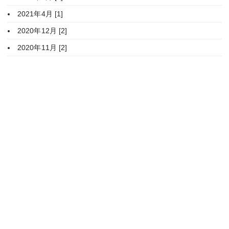
2021年4月 [1]
2020年12月 [2]
2020年11月 [2]
HOME
豊平神社について
年間行事
ご参拝・御祈願
授与品・御朱印
家庭のまつり
境内案内
関係団体