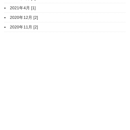
2021年4月 [1]
2020年12月 [2]
2020年11月 [2]
HOME
豊平神社について
年間行事
ご参拝・御祈願
授与品・御朱印
家庭のまつり
境内案内
関係団体