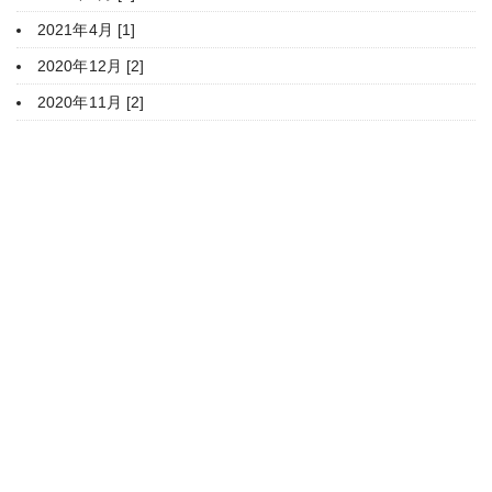
2021年4月 [1]
2020年12月 [2]
2020年11月 [2]
HOME
豊平神社について
年間行事
ご参拝・御祈願
授与品・御朱印
家庭のまつり
境内案内
関係団体