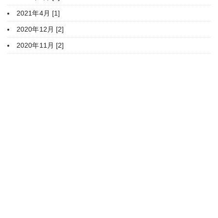
2021年4月 [1]
2020年12月 [2]
2020年11月 [2]
HOME
豊平神社について
年間行事
ご参拝・御祈願
授与品・御朱印
家庭のまつり
境内案内
関係団体